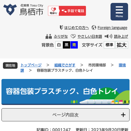
ペ
メ
ー
ニ
ジ
ュ
の
ー
先
を
はじめての方へ
Foreign language
頭
飛
ふりがな
やさしい日本語
読み上げ
で
ば
拡大
背景色
文字サイズ
白
黒
青
標準
す
し
。
て
本
文
トップページ
>
組織でさがす
>
市民環境部
>
環境
現在地
へ
課
>
容器包装プラスチック、白色トレイ
本
文
容器包装プラスチック、白色トレイ
ページ内目次
記事ID：0001247
更新日：2023年9月20日更新