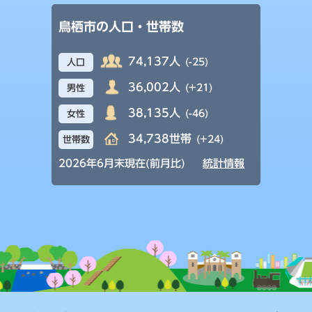
鳥栖市の人口・世帯数
74,137人
(-25)
人口
36,002人
(+21)
男性
38,135人
(-46)
女性
34,738世帯
(+24)
世帯数
2026年6月末現在(前月比)
統計情報