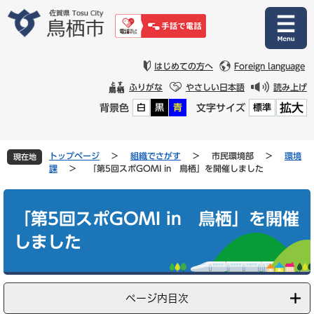
ペ
メ
ー
ニ
ジ
ュ
の
ー
先
を
はじめての方へ
Foreign language
頭
飛
ふりがな
やさしい日本語
読み上げ
で
ば
拡大
背景色
文字サイズ
白
黒
青
標準
す
し
。
て
本
文
トップページ
>
組織でさがす
>
市民環境部
>
環境
現在地
へ
課
>
「第5回スポGOMI in 鳥栖」を開催しました
本
文
「第5回スポGOMI in 鳥栖」を開催
しました
ページ内目次