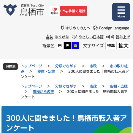
ペ
メ
ー
ニ
ジ
ュ
の
ー
先
を
はじめての方へ
Foreign language
頭
飛
ふりがな
やさしい日本語
読み上げ
で
ば
拡大
背景色
文字サイズ
白
黒
青
標準
す
し
。
て
本
文
トップページ
>
分類でさがす
>
市政
>
市の取り組
現在地
へ
み
>
移住・定住
>
300人に聞きました！鳥栖市転入者ア
ンケート
トップページ
>
分類でさがす
>
市政
>
広報・広聴
>
市民からの声
>
300人に聞きました！鳥栖市転入者ア
ンケート
本
文
300人に聞きました！鳥栖市転入者ア
ンケート