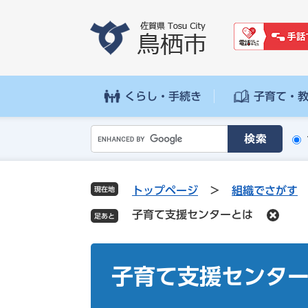
ペ
メ
ー
ニ
ジ
ュ
の
ー
先
を
頭
飛
くらし・手続き
子育て・
で
ば
す
し
G
。
て
o
本
o
文
g
へ
トップページ
>
組織でさがす
現在地
l
子育て支援センターとは
e
カ
ス
本
タ
文
子育て支援センタ
ム
検