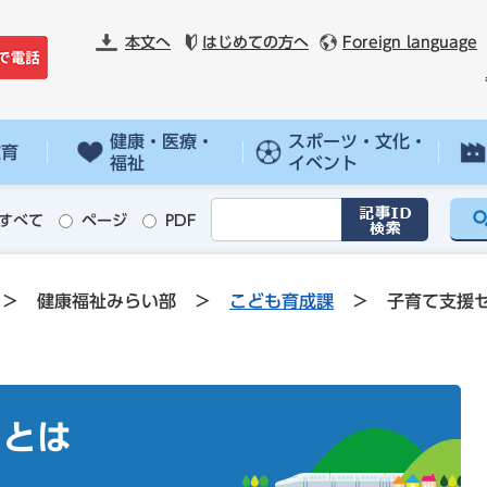
本文へ
はじめての方へ
Foreign language
健康・医療・
スポーツ・文化・
教育
福祉
イベント
すべて
ページ
PDF
>
健康福祉みらい部
>
こども育成課
>
子育て支援
ーとは