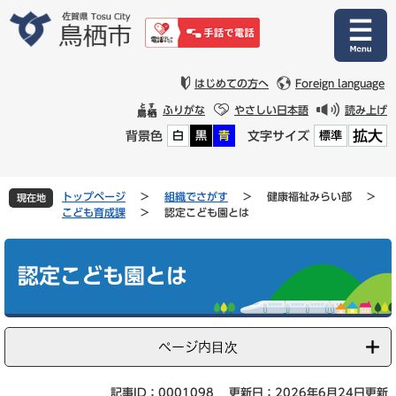
ペ
メ
ー
ニ
ジ
ュ
の
ー
先
を
はじめての方へ
Foreign language
頭
飛
ふりがな
やさしい日本語
読み上げ
で
ば
拡大
背景色
文字サイズ
白
黒
青
標準
す
し
。
て
本
文
トップページ
>
組織でさがす
>
健康福祉みらい部
>
現在地
へ
こども育成課
>
認定こども園とは
本
文
認定こども園とは
ページ内目次
記事ID：0001098
更新日：2026年6月24日更新