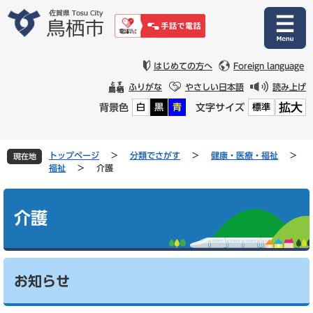
ペ
メ
ー
ニ
ジ
ュ
の
ー
先
を
はじめての方へ
Foreign language
頭
飛
ふりがな
やさしい日本語
読み上げ
で
ば
拡大
背景色
文字サイズ
白
黒
青
標準
す
し
。
て
本
文
トップページ
>
分類でさがす
>
健康・医療・福祉
>
現在地
へ
福祉
>
介護
本
文
介護
お知らせ