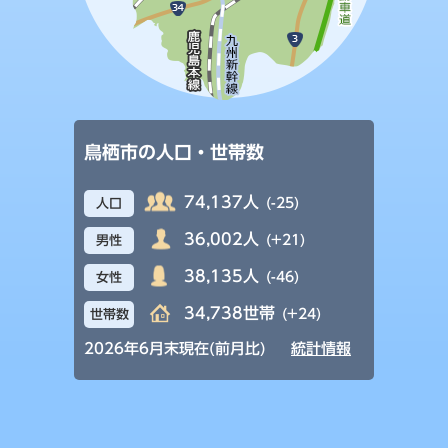
鳥栖市の人口・世帯数
74,137人
(-25)
人口
36,002人
(+21)
男性
38,135人
(-46)
女性
34,738世帯
(+24)
世帯数
2026年6月末現在(前月比)
統計情報