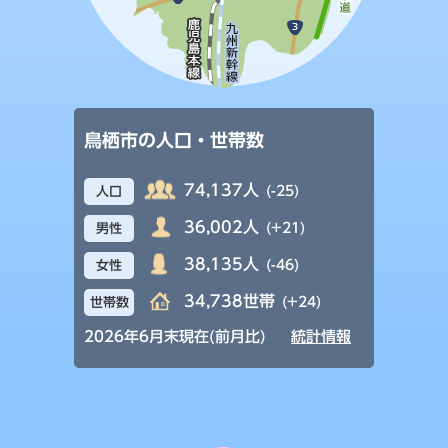
鳥栖市の人口・世帯数
74,137人
(-25)
人口
36,002人
(+21)
男性
38,135人
(-46)
女性
34,738世帯
(+24)
世帯数
2026年6月末現在(前月比)
統計情報