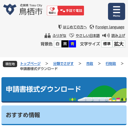
ペ
メ
ー
ニ
ジ
ュ
の
ー
先
を
はじめての方へ
Foreign language
頭
飛
ふりがな
やさしい日本語
読み上げ
で
ば
拡大
背景色
文字サイズ
白
黒
青
標準
す
し
。
て
本
文
トップページ
>
分類でさがす
>
市政
>
行財政
>
現在地
へ
申請書様式ダウンロード
本
文
申請書様式ダウンロード
おすすめ情報