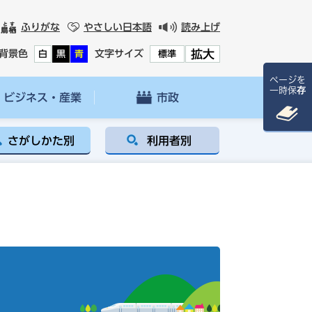
ふりがな
やさしい日本語
読み上げ
拡大
背景色
文字サイズ
白
黒
青
標準
ページを
一時保存
ビジネス・産業
市政
さがしかた別
利用者別