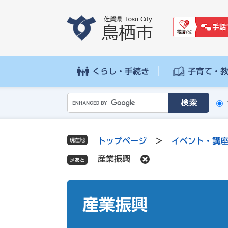
ペ
メ
ー
ニ
ジ
ュ
の
ー
先
を
頭
飛
くらし・手続き
子育て・
で
ば
す
し
G
。
て
o
本
o
文
g
へ
トップページ
>
イベント・講
現在地
l
産業振興
e
カ
ス
本
タ
文
産業振興
ム
検