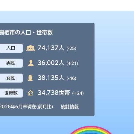
鳥栖市の人口・世帯数
74,137人
人口
(-25)
36,002人
男性
(+21)
38,135人
女性
(-46)
34,738世帯
世帯数
(+24)
2026年6月末現在(前月比)
統計情報