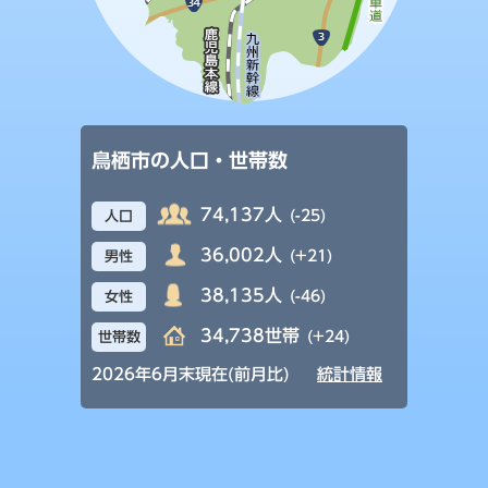
鳥栖市の人口・世帯数
74,137人
(-25)
人口
36,002人
(+21)
男性
38,135人
(-46)
女性
34,738世帯
(+24)
世帯数
2026年6月末現在(前月比)
統計情報