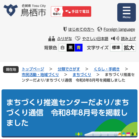
ペ
メ
ー
ニ
ジ
ュ
の
ー
先
を
はじめての方へ
Foreign language
頭
飛
ふりがな
やさしい日本語
読み上げ
で
ば
拡大
背景色
文字サイズ
白
黒
青
標準
す
し
。
て
本
文
トップページ
>
分類でさがす
>
くらし・手続き
>
現在地
へ
市民活動・地域づくり
>
まちづくり
>
まちづくり推進セ
ンターだより/まちづくり通信 令和8年8月号を掲載しました
本
文
まちづくり推進センターだより/まち
づくり通信 令和8年8月号を掲載し
ました