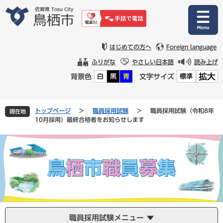
ペ
メ
ー
ニ
ジ
ュ
の
ー
先
を
はじめての方へ
Foreign language
頭
飛
ふりがな
やさしい日本語
読み上げ
で
ば
拡大
背景色
文字サイズ
白
黒
青
標準
す
し
。
て
本
文
トップページ
>
職員採用試験
>
職員採用試験（令和8年
現在地
へ
10月採用）最終合格者をお知らせします
職員採用試験メニュー