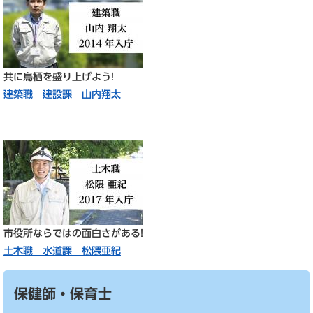
共に鳥栖を盛り上げよう!​
建築職 建設課 山内翔太
市役所ならではの面白さがある!
土木職 水道課 松隈亜紀
保健師・保育士