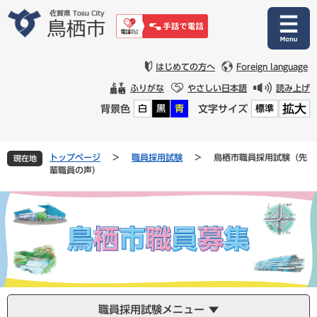
ペ
メ
ー
ニ
ジ
ュ
の
ー
先
を
はじめての方へ
Foreign language
頭
飛
ふりがな
やさしい日本語
読み上げ
で
ば
拡大
背景色
文字サイズ
白
黒
青
標準
す
し
。
て
本
文
トップページ
>
職員採用試験
>
鳥栖市職員採用試験（先
現在地
へ
輩職員の声）
職員採用試験メニュー