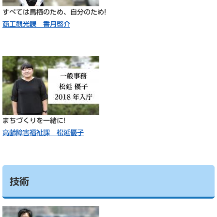
すべては鳥栖のため、自分のため!​
商工観光課 香月啓介
まちづくりを一緒に!​
高齢障害福祉課 松延優子
技術