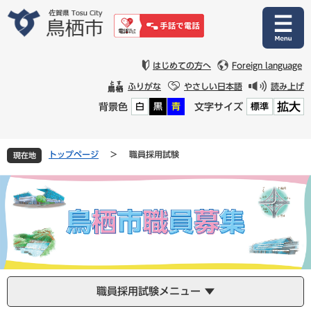
ペ
メ
ー
ニ
ジ
ュ
の
ー
先
を
はじめての方へ
Foreign language
頭
飛
ふりがな
やさしい日本語
読み上げ
で
ば
拡大
背景色
文字サイズ
白
黒
青
標準
す
し
。
て
本
文
トップページ
>
職員採用試験
現在地
へ
職員採用試験メニュー