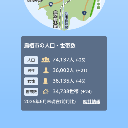
鳥栖市の人口・世帯数
74,137人
(-25)
人口
36,002人
(+21)
男性
38,135人
(-46)
女性
34,738世帯
(+24)
世帯数
2026年6月末現在(前月比)
統計情報