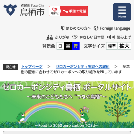
ペ
メ
ー
ニ
ジ
ュ
の
ー
先
を
はじめての方へ
Foreign language
頭
飛
ふりがな
やさしい日本語
読み上げ
で
ば
拡大
背景色
文字サイズ
白
黒
青
標準
す
し
。
て
本
文
トップページ
>
ゼロカーボンシティ実現への取組
>
記念
現在地
へ
樹の配布に合わせてゼロカーボンへの取り組みをPRしています