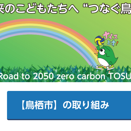
本
文
【鳥栖市】の取り組み