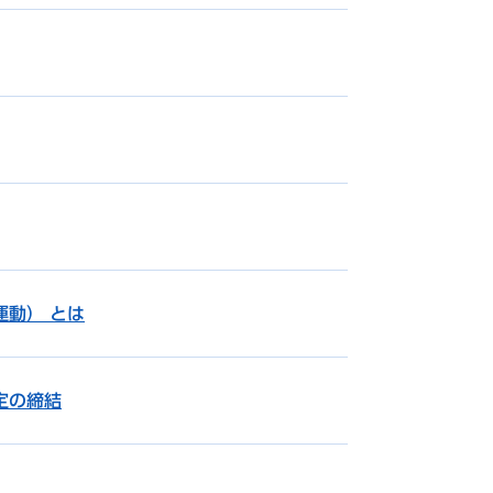
動） とは
定の締結