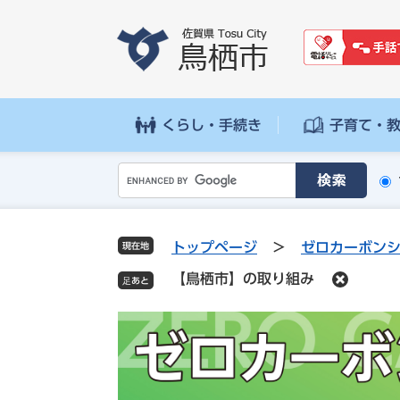
ペ
メ
ー
ニ
ジ
ュ
の
ー
先
を
頭
飛
くらし・手続き
子育て・
で
ば
す
し
G
。
て
o
本
o
文
g
へ
トップページ
>
ゼロカーボン
現在地
l
【鳥栖市】の取り組み
e
カ
ス
タ
ム
検