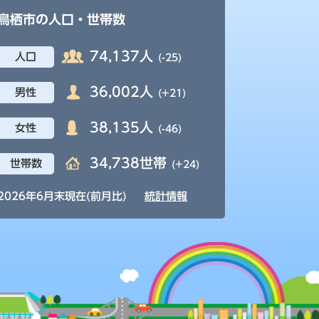
鳥栖市の人口・世帯数
74,137人
人口
(-25)
36,002人
男性
(+21)
38,135人
女性
(-46)
34,738世帯
世帯数
(+24)
2026年6月末現在(前月比)
統計情報