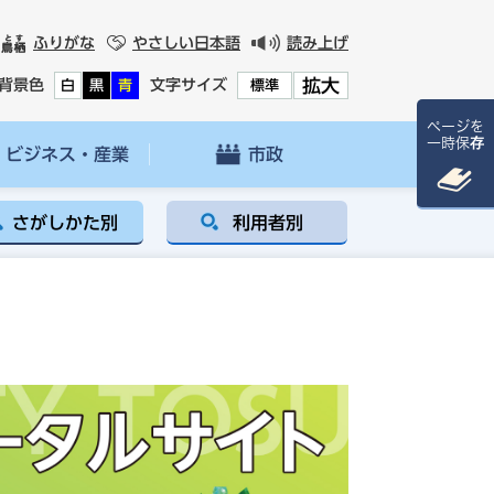
ふりがな
やさしい日本語
読み上げ
拡大
背景色
文字サイズ
白
黒
青
標準
ページを
一時保存
ビジネス・産業
市政
さがしかた別
利用者別