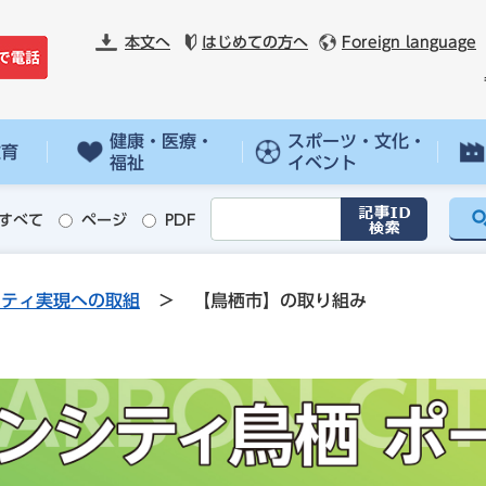
本文へ
はじめての方へ
Foreign language
健康・医療・
スポーツ・文化・
教育
福祉
イベント
すべて
ページ
PDF
シティ実現への取組
>
【鳥栖市】の取り組み