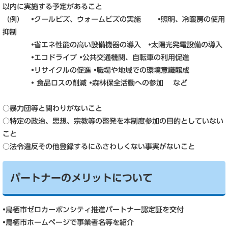
以内に実施する予定があること
（例） •クールビズ、ウォームビズの実施 •照明、冷暖房の使用
抑制
•省エネ性能の高い設備機器の導入 •太陽光発電設備の導入
•エコドライブ •公共交通機関、自転車の利用促進
•リサイクルの促進 •職場や地域での環境意識醸成
• 食品ロスの削減 •森林保全活動への参加 など
○暴力団等と関わりがないこと
○特定の政治、思想、宗教等の啓発を本制度参加の目的としていない
こと
○法令違反その他登録するにふさわしくない事実がないこと
パートナーのメリットについて
•鳥栖市ゼロカーボンシティ推進パートナー認定証を交付
•鳥栖市ホームページで事業者名等を紹介