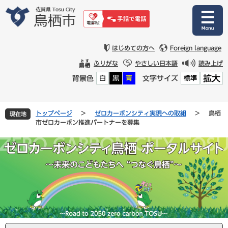
ペ
メ
ー
ニ
ジ
ュ
の
ー
先
を
はじめての方へ
Foreign language
頭
飛
ふりがな
やさしい日本語
読み上げ
で
ば
拡大
背景色
文字サイズ
白
黒
青
標準
す
し
。
て
本
文
トップページ
>
ゼロカーボンシティ実現への取組
>
鳥栖
現在地
へ
市ゼロカーボン推進パートナーを募集