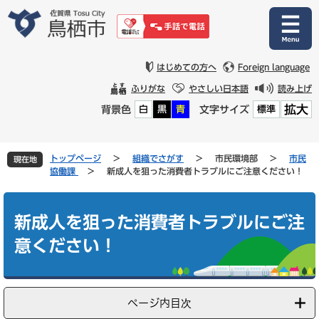
ペ
メ
ー
ニ
ジ
ュ
の
ー
先
を
はじめての方へ
Foreign language
頭
飛
ふりがな
やさしい日本語
読み上げ
で
ば
拡大
背景色
文字サイズ
白
黒
青
標準
す
し
。
て
本
文
トップページ
>
組織でさがす
>
市民環境部
>
市民
現在地
へ
協働課
>
新成人を狙った消費者トラブルにご注意ください！
本
文
新成人を狙った消費者トラブルにご注
意ください！
ページ内目次