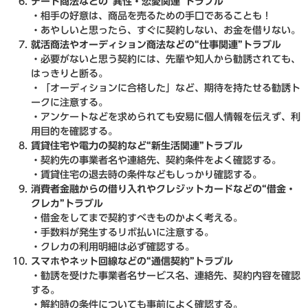
デート商法などの“異性・恋愛関連”トラブル
・相手の好意は、商品を売るための手口であることも！
・あやしいと思ったら、すぐに契約しない、お金を借りない。
就活商法やオーディション商法などの“仕事関連”トラブル
・必要がないと思う契約には、先輩や知人から勧誘されても、
はっきりと断る。
・「オーディションに合格した」など、期待を持たせる勧誘ト
ークに注意する。
・アンケートなどを求められても安易に個人情報を伝えず、利
用目的を確認する。
賃貸住宅や電力の契約など“新生活関連”トラブル
・契約先の事業者名や連絡先、契約条件をよく確認する。
・賃貸住宅の退去時の条件などもしっかり確認する。
消費者金融からの借り入れやクレジットカードなどの“借金・
クレカ”トラブル
・借金をしてまで契約すべきものかよく考える。
・手数料が発生するリボ払いに注意する。
・クレカの利用明細は必ず確認する。
スマホやネット回線などの“通信契約”トラブル
・勧誘を受けた事業者名サービス名、連絡先、契約内容を確認
する。
・解約時の条件についても事前によく確認する。