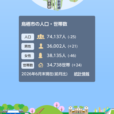
鳥栖市の人口・世帯数
74,137人
(-25)
人口
36,002人
(+21)
男性
38,135人
(-46)
女性
34,738世帯
(+24)
世帯数
2026年6月末現在(前月比)
統計情報