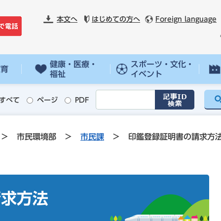
本文へ
はじめての方へ
Foreign language
健康・医療・
スポーツ・文化・
教育
福祉
イベント
すべて
ページ
PDF
>
市民環境部
>
市民課
>
印鑑登録証明書の請求方
請求方法