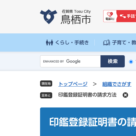
ペ
メ
ー
ニ
ジ
ュ
の
ー
先
を
頭
飛
くらし・手続き
子育て・
で
ば
す
し
G
。
て
o
本
o
文
g
へ
トップページ
>
組織でさがす
現在地
l
印鑑登録証明書の請求方法
e
カ
ス
本
タ
文
印鑑登録証明書の
ム
検