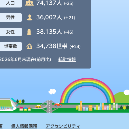
74,137人
人口
(-25)
36,002人
男性
(+21)
38,135人
女性
(-46)
34,738世帯
世帯数
(+24)
2026年6月末現在(前月比)
統計情報
項
個人情報保護
アクセシビリティ