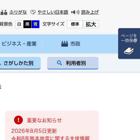
ふりがな
やさしい日本語
読み上げ
拡大
背景色
文字サイズ
白
黒
青
標準
ページを
一時保存
ビジネス・産業
市政
さがしかた別
利用者別
法
重要なお知らせ
2026年8月5日更新
令和8年熊本地震に関する支援情報