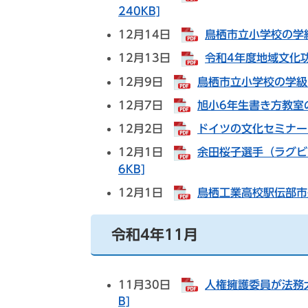
240KB]
12月14日
鳥栖市立小学校の学級
12月13日
令和4年度地域文化功
12月9日
鳥栖市立小学校の学級閉
12月7日
旭小6年生書き方教室の
12月2日
ドイツの文化セミナーの
12月1日
余田桜子選手（ラグビ
6KB]
12月1日
鳥栖工業高校駅伝部市長
令和4年11月
11月30日
人権擁護委員が法務大
B]