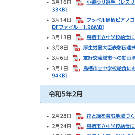
3月16日
小柴ゆり選手（レスリ
33KB]
3月14日
フッペル鳥栖ピアノコ
DFファイル／1.96MB]
3月13日
鳥栖市立中学校給食にお
3月8日
厚生労働大臣表彰伝達式【
3月6日
友好交流都市への動画贈呈
3月1日
鳥栖市立中学校給食にお
94KB]
令和5年2月
2月28日
花と緑を育む地域づくり
2月24日
鳥栖市立中学校給食にお