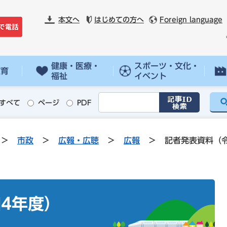
本文へ
はじめての方へ
Foreign language
健康・医療・
スポーツ・文化・
教育
福祉
イベント
すべて
ページ
PDF
>
市政
>
広報・広聴
>
広報
>
記者発表資料（
4年度）