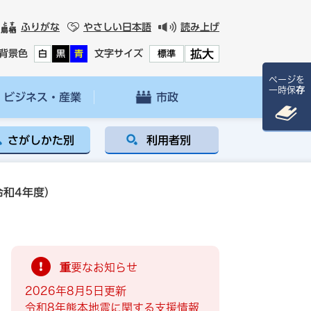
ふりがな
やさしい日本語
読み上げ
拡大
背景色
文字サイズ
白
黒
青
標準
ページを
一時保存
ビジネス・産業
市政
さがしかた別
利用者別
令和4年度）
重要なお知らせ
2026年8月5日更新
令和8年熊本地震に関する支援情報