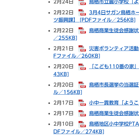
2月24日
鳥栖市立麓小学校「よう
2月22日
3月4日サガン鳥栖ホ
ツ振興課】 [PDFファイル／256KB]
2月22日
鳥栖商業生徒会感謝状
／255KB]
2月21日
災害ボランティア活動
Fファイル／260KB]
2月20日
「こども110番の家」
43KB]
2月20日
鳥栖市長選挙の当選証
ル／156KB]
2月17日
小中一貫教育「ようこそ
2月17日
鳥栖商業生徒会感謝状増
2月10日
鳥栖地区小中学校PT
DFファイル／274KB]