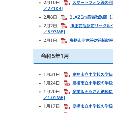
2月10日
スマートフォン等の利
／271KB]
2月8日
BLAZE市長表敬訪問【
2月2日
JR肥前旭駅前サークル
／5.93MB]
2月1日
鳥栖市空家等対策協議会の
令和5年1月
1月31日
鳥栖市立中学校の学級閉
1月24日
鳥栖市立小学校の学級閉
1月20日
企業版ふるさと納税に
／1.02MB]
1月17日
鳥栖市立小学校の学級閉