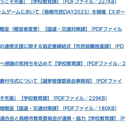
こそ先輩」【学校教育課】 [PDFファイル／227KB]
ームゲームにおいて「鳥栖市民DAY2023」を開催【スポー
贈呈（贈呈者変更）【国道・交通対策課】 [PDFファイル
の連携支援に関する協定書締結式【市民協働推進課】 [PD
へ感謝の気持ちを込めて【学校教育課】 [PDFファイル／2
書付与式について【選挙管理委員会事務局】 [PDFファイ
先輩」【学校教育課】 [PDFファイル／229KB]
贈呈【国道・交通対策課】 [PDFファイル／180KB]
A連合会と鳥栖市教育委員会が連携・協力【学校教育課】 [P