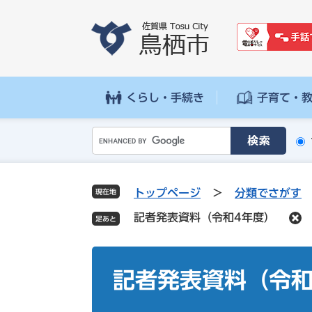
ペ
メ
ー
ニ
ジ
ュ
の
ー
先
を
頭
飛
くらし・手続き
子育て・
で
ば
す
し
G
。
て
o
本
o
文
g
へ
トップページ
>
分類でさがす
現在地
l
記者発表資料（令和4年度）
e
カ
ス
本
タ
文
記者発表資料（令和
ム
検