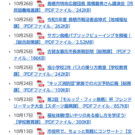
10月26日
鳥栖市特命応援団長 高橋義希さん講演会【市
民協働推進課】 [PDFファイル／242KB]
10月25日
令和5年度 鳥栖市戦没者追悼式【地域福祉
課】 [PDFファイル／262KB]
10月25日
サガン鳥栖パブリックビューイングを開催！
【総合政策課】 [PDFファイル／2.52MB]
10月25日
古賀友喜氏市長表敬訪問【総務課】 [PDFフ
ァイル／186KB]
10月25日
旭小学校2年 バスの乗り方教室【学校教育
課】 [PDFファイル／242KB]
10月24日
”キッズ消防団”家族での火災予防広報【総務
課】 [PDFファイル／109KB]
10月23日
第2回「モルック・フィッ鳥栖」杯 フレンド
リーマッチ大会【スポーツ振興課】 [PDFファイル／857KB]
10月17日
福祉体験!思いやりのある接し方を学ぼう!
【学校教育課】 [PDFファイル／300KB]
10月13日
市役所で、ちょっと気軽にコンサート♪【文