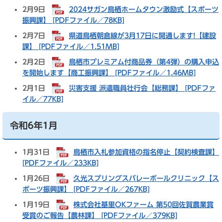
2月9日
2024サガン鳥栖ホームタウン激励式【スポーツ
振興課】 [PDFファイル／78KB]
2月7日
県道鳥栖朝倉線が3月17日に開通します!【建設
課】 [PDFファイル／1.51MB]
2月2日
鳥栖市プレミアム付商品券（第4弾）の購入申込
を開始します【商工振興課】 [PDFファイル／1.46MB]
2月1日
災害支援 派遣職員壮行会【総務課】 [PDFファ
イル／77KB]
令和6年1月
1月31日
鳥栖市入札参加資格の指名停止【契約検査課】
[PDFファイル／233KB]
1月26日
久光スプリングスバレーボールクリニック【ス
ポーツ振興課】 [PDFファイル／267KB]
1月19日
株式会社基里OKファーム 第50回佐賀農業賞
受賞のご報告【農林課】 [PDFファイル／379KB]