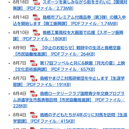
8月18日
スポーツを楽しみながら街をきれいに【環境対
策課】 [PDFファイル／2.73MB]
8月14日
鳥栖市プレミアム付商品券（第3弾）の購入申
込を開始します【商工振興課】 [PDFファイル／1.74MB]
8月10日
鳥栖工業高校を大画面で応援【スポーツ振興
課】 [PDFファイル／180KB]
8月9日
【中止のお知らせ】戦時中の生活と鳥栖空襲
【市民協働推進課】 [PDFファイル／264KB]
8月7日
第17回フッペルと共に&映画「月光の夏」上映
【文化芸術振興課】 [PDFファイル／657KB]
8月7日
鳥栖やまびこ対馬研修団を中止します【生涯学
習課】 [PDFファイル／191KB]
8月4日
鳥栖ロータリークラブ国際青少年交換プログラ
ム派遣学生市長表敬訪問【市民協働推進課】 [PDFファイル／
228KB]
8月4日
鳥栖の子どもたちが4年ぶりに対馬を訪問【生涯
学習課】 [PDFファイル／415KB]