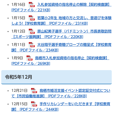
1月16日
入札参加資格の指名停止の解除【契約検査課】
[PDFファイル／221KB]
1月15日
若葉小2年生 地域の方と交流し、昔遊びを体験
しよう!【学校教育課】 [PDFファイル／231KB]
1月12日
原山紀美子選手（バドミントン）市長表敬訪問
【スポーツ振興課】 [PDFファイル／220KB]
1月11日
大谷翔平選手寄贈グローブの贈呈式【学校教育
課】 [PDFファイル／234KB]
1月9日
鳥栖市入札参加資格の指名停止【契約検査課】
[PDFファイル／269KB]
令和5年12月
12月21日
鳥栖市婚活支援イベント認定証交付式につい
て【市民協働推進課】 [PDFファイル／228KB]
12月15日
手作りカレンダーをいただきます【学校教育
課】 [PDFファイル／244KB]