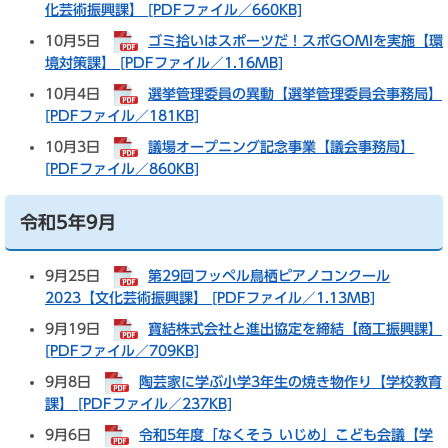
化芸術振興課】 [PDFファイル／660KB]
10月5日
ゴミ拾いはスポーツだ！スポGOMIを実施【環
境対策課】 [PDFファイル／1.16MB]
10月4日
選挙管理委員の異動【選挙管理委員会事務局】
[PDFファイル／181KB]
10月3日
議場オープニング記念事業【議会事務局】
[PDFファイル／860KB]
令和5年9月
9月25日
第29回フッペル鳥栖ピアノコンクール
2023【文化芸術振興課】 [PDFファイル／1.13MB]
9月19日
寶結株式会社と進出協定を締結【商工振興課】
[PDFファイル／709KB]
9月8日
陶芸家に学ぶ小学3年生の焼き物作り【学校教育
課】 [PDFファイル／237KB]
9月6日
令和5年度「なくそう いじめ」こども会議【学