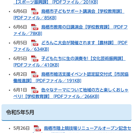
【スポーツ振興課】 [PDFファイル／201KB]
6月6日
鳥栖市子どもサポート講演会【学校教育課】
[PDFファイル／85KB]
6月6日
鳥栖市教育の日講演会【学校教育課】 [PDFフ
ァイル／78KB]
6月5日
どろんこ大会が開催されます【農林課】 [PDF
ファイル／634KB]
6月5日
子どもたちに生の演奏を!【文化芸術振興課】
[PDFファイル／410KB]
6月2日
鳥栖市婚活支援イベント認定証交付式【市民協
働推進課】 [PDFファイル／191KB]
6月1日
色々なテーマについて地域の方と楽しくおしゃ
べり!【学校教育課】 [PDFファイル／266KB]
令和5年5月
5月26日
鳥栖市陸上競技場リニューアルオープン記念セ