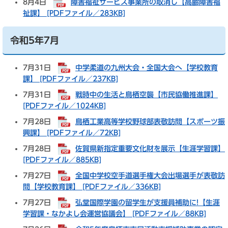
8月4日
障害福祉サービス事業所の取消し【高齢障害福
祉課】 [PDFファイル／283KB]
令和5年7月
7月31日
中学柔道の九州大会・全国大会へ【学校教育
課】 [PDFファイル／237KB]
7月31日
戦時中の生活と鳥栖空襲【市民協働推進課】
[PDFファイル／1024KB]
7月28日
鳥栖工業高等学校野球部表敬訪問【スポーツ振
興課】 [PDFファイル／72KB]
7月28日
佐賀県新指定重要文化財を展示【生涯学習課】
[PDFファイル／885KB]
7月27日
全国中学校空手道選手権大会出場選手が表敬訪
問【学校教育課】 [PDFファイル／336KB]
7月27日
弘堂国際学園の留学生が支援員補助に!【生涯
学習課・なかよし会運営協議会】 [PDFファイル／88KB]