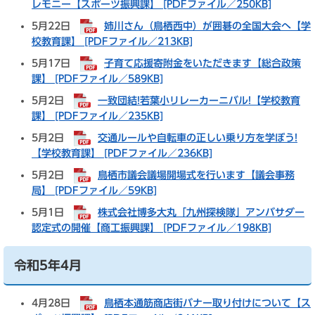
レモニー【スポーツ振興課】 [PDFファイル／250KB]
5月22日
姉川さん（鳥栖西中）が囲碁の全国大会へ【学
校教育課】 [PDFファイル／213KB]
5月17日
子育て応援寄附金をいただきます【総合政策
課】 [PDFファイル／589KB]
5月2日
一致団結!若葉小リレーカーニバル!【学校教育
課】 [PDFファイル／235KB]
5月2日
交通ルールや自転車の正しい乗り方を学ぼう!
【学校教育課】 [PDFファイル／236KB]
5月2日
鳥栖市議会議場開場式を行います【議会事務
局】 [PDFファイル／59KB]
5月1日 ​
株式会社博多大丸「九州探検隊」アンバサダー
認定式の開催【商工振興課】 [PDFファイル／198KB]
令和5年4月​
4月28日
鳥栖本通筋商店街バナー取り付けについて【ス