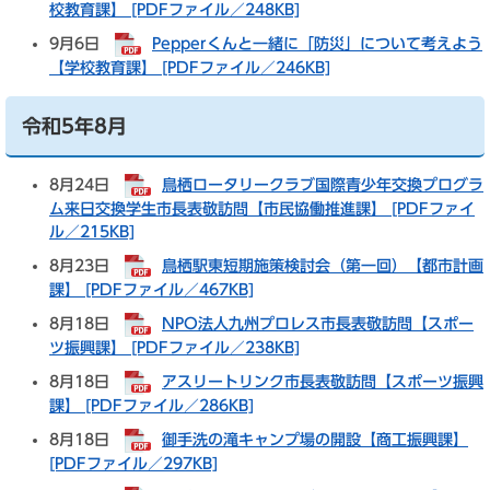
校教育課】 [PDFファイル／248KB]
9月6日
Pepperくんと一緒に「防災」について考えよう
【学校教育課】 [PDFファイル／246KB]
令和5年8月
8月24日
鳥栖ロータリークラブ国際青少年交換プログラ
ム来日交換学生市長表敬訪問【市民協働推進課】 [PDFファイ
ル／215KB]
8月23日
鳥栖駅東短期施策検討会（第一回）【都市計画
課】 [PDFファイル／467KB]
8月18日
NPO法人九州プロレス市長表敬訪問【スポー
ツ振興課】 [PDFファイル／238KB]
8月18日
アスリートリンク市長表敬訪問【スポーツ振興
課】 [PDFファイル／286KB]
8月18日
御手洗の滝キャンプ場の開設【商工振興課】
[PDFファイル／297KB]