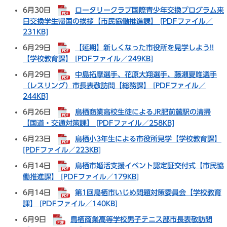
6月30日
ロータリークラブ国際青少年交換プログラム来
日交換学生帰国の挨拶【市民協働推進課】 [PDFファイル／
231KB]
6月29日
【延期】新しくなった市役所を見学しよう!!
【学校教育課】 [PDFファイル／249KB]
6月29日
中島拓摩選手、花原大翔選手、藤瀬夏唯選手
（レスリング）市長表敬訪問【総務課】 [PDFファイル／
244KB]
6月26日
鳥栖商業高校生徒によるJR肥前麓駅の清掃
【国道・交通対策課】 [PDFファイル／258KB]
6月23日
鳥栖小3年生による市役所見学【学校教育課】
[PDFファイル／223KB]
6月14日
鳥栖市婚活支援イベント認定証交付式【市民協
働推進課】 [PDFファイル／179KB]
6月14日
第1回鳥栖市いじめ問題対策委員会【学校教育
課】 [PDFファイル／140KB]
6月9日
鳥栖商業高等学校男子テニス部市長表敬訪問