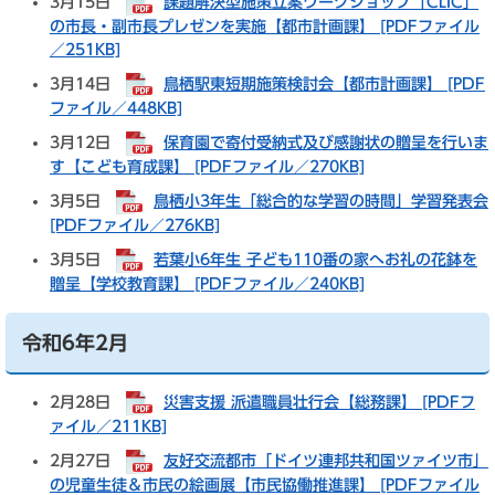
3月15日
課題解決型施策立案ワークショップ「CLIC」
の市長・副市長プレゼンを実施【都市計画課】 [PDFファイル
／251KB]
3月14日
鳥栖駅東短期施策検討会【都市計画課】 [PDF
ファイル／448KB]
3月12日
保育園で寄付受納式及び感謝状の贈呈を行いま
す【こども育成課】 [PDFファイル／270KB]
3月5日
鳥栖小3年生「総合的な学習の時間」学習発表会
[PDFファイル／276KB]
3月5日
若葉小6年生 子ども110番の家へお礼の花鉢を
贈呈【学校教育課】 [PDFファイル／240KB]
令和6年2月
2月28日
災害支援 派遣職員壮行会【総務課】 [PDFフ
ァイル／211KB]
2月27日
友好交流都市「ドイツ連邦共和国ツァイツ市」
の児童生徒＆市民の絵画展【市民協働推進課】 [PDFファイル