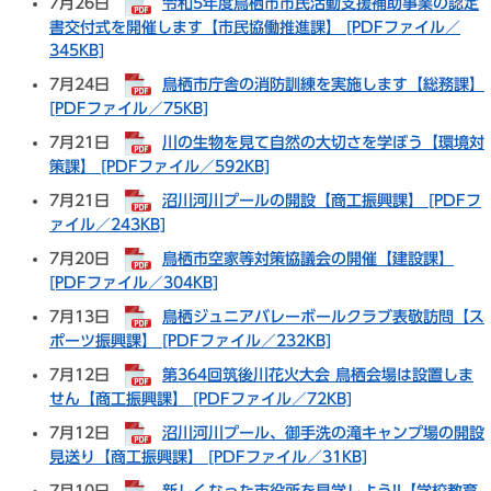
7月26日
令和5年度鳥栖市市民活動支援補助事業の認定
書交付式を開催します【市民協働推進課】 [PDFファイル／
345KB]
7月24日
鳥栖市庁舎の消防訓練を実施します【総務課】
[PDFファイル／75KB]
7月21日
川の生物を見て自然の大切さを学ぼう【環境対
策課】 [PDFファイル／592KB]
7月21日
沼川河川プールの開設【商工振興課】 [PDFフ
ァイル／243KB]
7月20日
鳥栖市空家等対策協議会の開催【建設課】
[PDFファイル／304KB]
7月13日
鳥栖ジュニアバレーボールクラブ表敬訪問【ス
ポーツ振興課】 [PDFファイル／232KB]
7月12日
第364回筑後川花火大会 鳥栖会場は設置しま
せん【商工振興課】 [PDFファイル／72KB]
7月12日
沼川河川プール、御手洗の滝キャンプ場の開設
見送り【商工振興課】 [PDFファイル／31KB]