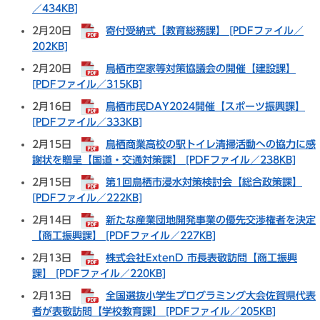
／434KB]
2月20日
寄付受納式【教育総務課】 [PDFファイル／
202KB]
2月20日
鳥栖市空家等対策協議会の開催【建設課】
[PDFファイル／315KB]
2月16日
鳥栖市民DAY2024開催【スポーツ振興課】
[PDFファイル／333KB]
2月15日
鳥栖商業高校の駅トイレ清掃活動への協力に感
謝状を贈呈【国道・交通対策課】 [PDFファイル／238KB]
2月15日
第1回鳥栖市浸水対策検討会【総合政策課】
[PDFファイル／222KB]
2月14日
新たな産業団地開発事業の優先交渉権者を決定
【商工振興課】 [PDFファイル／227KB]
2月13日
株式会社ExtenD 市長表敬訪問【商工振興
課】 [PDFファイル／220KB]
2月13日
全国選抜小学生プログラミング大会佐賀県代表
者が表敬訪問【学校教育課】 [PDFファイル／205KB]