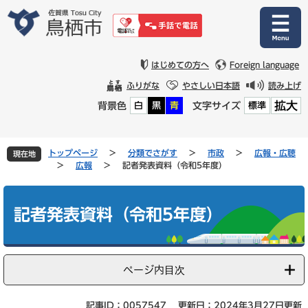
ペ
メ
ー
ニ
ジ
ュ
の
ー
先
を
はじめての方へ
Foreign language
頭
飛
ふりがな
やさしい日本語
読み上げ
で
ば
拡大
背景色
文字サイズ
白
黒
青
標準
す
し
。
て
本
文
トップページ
>
分類でさがす
>
市政
>
広報・広聴
現在地
へ
>
広報
>
記者発表資料（令和5年度）
本
文
記者発表資料（令和5年度）
ページ内目次
記事ID：0057547
更新日：2024年3月27日更新