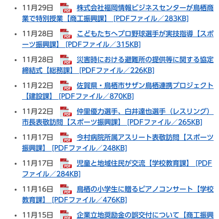
11月29日
株式会社福岡情報ビジネスセンターが鳥栖商
業で特別授業【商工振興課】 [PDFファイル／283KB]
11月28日
こどもたちへプロ野球選手が実技指導【スポ
ーツ振興課】 [PDFファイル／315KB]
11月28日
災害時における避難所の提供等に関する協定
締結式【総務課】 [PDFファイル／226KB]
11月22日
佐賀県・鳥栖市サザン鳥栖連携プロジェクト
【建設課】 [PDFファイル／870KB]
11月22日
仲里優力選手、白井達也選手（レスリング）
市長表敬訪問【スポーツ振興課】 [PDFファイル／265KB]
11月17日
今村病院所属アスリート表敬訪問【スポーツ
振興課】 [PDFファイル／248KB]
11月17日
児童と地域住民が交流【学校教育課】 [PDF
ファイル／284KB]
11月16日
鳥栖の小学生に贈るピアノコンサート【学校
教育課】 [PDFファイル／476KB]
11月15日
企業立地奨励金の誤交付について【商工振興