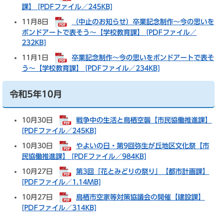
課】 [PDFファイル／245KB]
11月8日
（中止のお知らせ）卒業記念制作～今の思いを
ボンドアートで表そう～【学校教育課】 [PDFファイル／
232KB]
11月1日
卒業記念制作～今の思いをボンドアートで表そ
う～【学校教育課】 [PDFファイル／234KB]
令和5年10月
10月30日
戦争中の生活と鳥栖空襲【市民協働推進課】
[PDFファイル／245KB]
10月30日
やよいの日・第9回弥生が丘地区文化祭【市
民協働推進課】 [PDFファイル／984KB]
10月27日
第3回「花とみどりの祭り」【都市計画課】
[PDFファイル／1.14MB]
10月27日
鳥栖市空家等対策協議会の開催【建設課】
[PDFファイル／314KB]