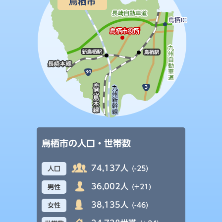
鳥栖市の人口・世帯数
74,137人
(-25)
人口
36,002人
(+21)
男性
38,135人
(-46)
女性