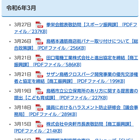
令和6年3月
3月27日
拳栄会館表敬訪問【スポーツ振興課】 [PDFフ
ァイル／237KB]
3月26日
鳥栖本通筋商店街バナー取り付けについて【総
合政策課】 [PDFファイル／256KB]
3月21日
田口電機工業株式会社と進出協定を締結【商工
振興課】 [PDFファイル／586KB]
3月21日
サザン鳥栖クロスパーク開発事業の優先交渉権
者と協定を締結【商工振興課】 [PDFファイル／199KB]
3月19日
鳥栖市立公立保育所のあり方に関する提言書の
提出【こども育成課】 [PDFファイル／227KB]
3月18日
議員におけるハラスメント防止研修会【議会事
務局】 [PDFファイル／289KB]
3月15日
株式会社中央軒市長表敬訪問【商工振興課】
[PDFファイル／214KB]