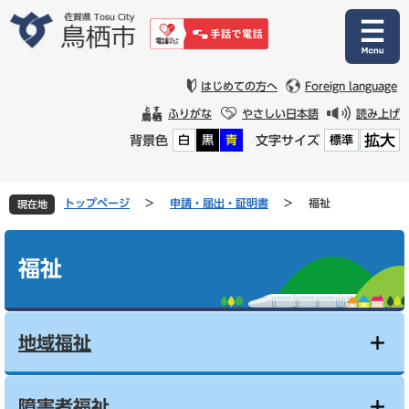
ペ
メ
ー
ニ
ジ
ュ
の
ー
先
を
はじめての方へ
Foreign language
頭
飛
ふりがな
やさしい日本語
読み上げ
で
ば
拡大
背景色
文字サイズ
白
黒
青
標準
す
し
。
て
本
文
トップページ
>
申請・届出・証明書
>
福祉
現在地
へ
本
文
福祉
地域福祉
障害者福祉