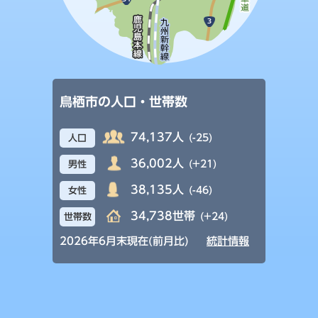
鳥栖市の人口・世帯数
74,137人
(-25)
人口
36,002人
(+21)
男性
38,135人
(-46)
女性
34,738世帯
(+24)
世帯数
2026年6月末現在(前月比)
統計情報