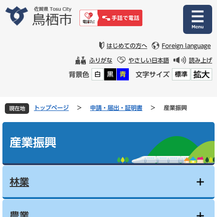
ペ
メ
ー
ニ
ジ
ュ
の
ー
先
を
はじめての方へ
Foreign language
頭
飛
ふりがな
やさしい日本語
読み上げ
で
ば
拡大
背景色
文字サイズ
白
黒
青
標準
す
し
。
て
本
文
トップページ
>
申請・届出・証明書
>
産業振興
現在地
へ
本
文
産業振興
林業
農業