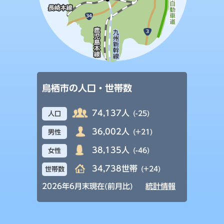
鳥栖市の人口・世帯数
74,137人
(-25)
人口
36,002人
(+21)
男性
38,135人
(-46)
女性
34,738世帯
(+24)
世帯数
2026年6月末現在(前月比)
統計情報