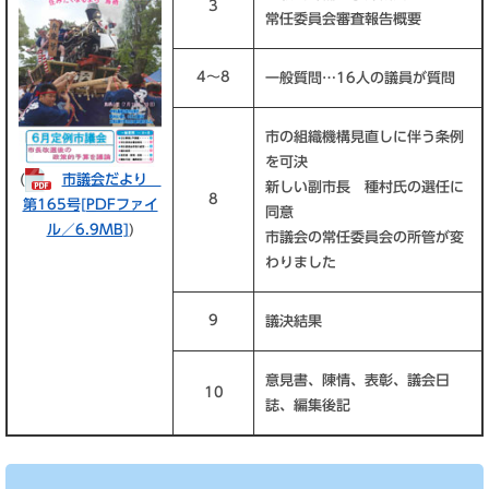
3
常任委員会審査報告概要
4～8
一般質問…16人の議員が質問
市の組織機構見直しに伴う条例
を可決
(
市議会だより
新しい副市長 種村氏の選任に
8
第165号​[PDFファイ
同意
ル／6.9MB]
)
市議会の常任委員会の所管が変
わりました
9
議決結果
意見書、陳情、表彰、議会日
10
誌、編集後記