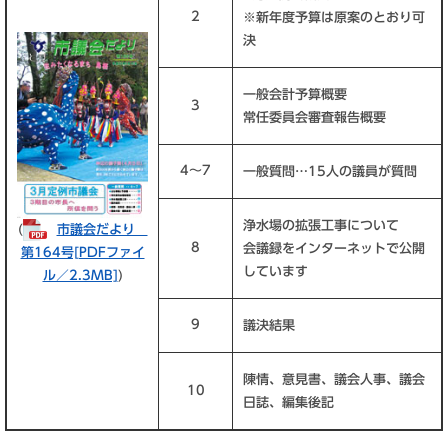
2
※新年度予算は原案のとおり可
決
一般会計予算概要
3
常任委員会審査報告概要
4～7
一般質問…15人の議員が質問
浄水場の拡張工事について
(
市議会だより
8
会議録をインターネットで公開
第164号​[PDFファイ
しています
ル／2.3MB]
)
9
議決結果
陳情、意見書、議会人事、議会
10
日誌、編集後記