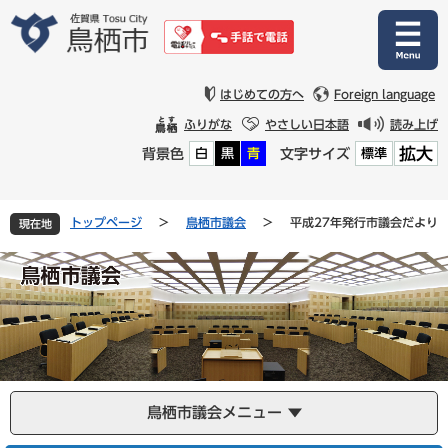
ペ
メ
ー
ニ
ジ
ュ
の
ー
先
を
はじめての方へ
Foreign language
頭
飛
ふりがな
やさしい日本語
読み上げ
で
ば
拡大
背景色
文字サイズ
白
黒
青
標準
す
し
。
て
本
文
トップページ
>
鳥栖市議会
>
平成27年発行市議会だより
現在地
へ
鳥栖市議会メニュー