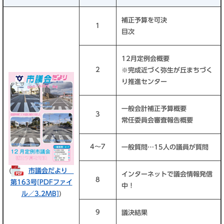
補正予算を可決
1
目次
12月定例会概要
2
※完成近づく弥生が丘まちづく
り推進センター
一般会計補正予算概要
3
常任委員会審査報告概要
4～7
一般質問…15人の議員が質問
(
市議会だより
インターネットで議会情報発信
8
第163号​[PDFファイ
中！
ル／3.2MB]
)
9
議決結果