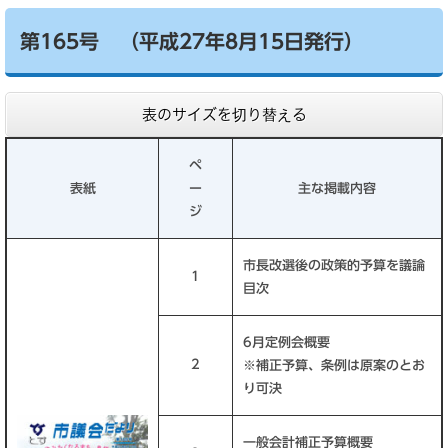
第165号 （平成27年8月15日発行）
表のサイズを切り替える
ペ
表紙
ー
主な掲載内容
ジ
市長改選後の政策的予算を議論
1
目次
6月定例会概要
2
※補正予算、条例は原案のとお
り可決
一般会計補正予算概要