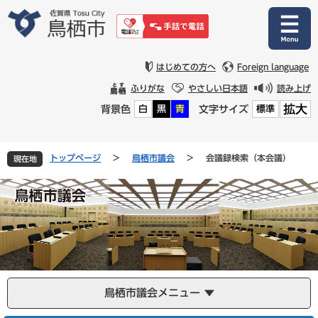
ペ
メ
ー
ニ
ジ
ュ
の
ー
先
を
はじめての方へ
Foreign language
頭
飛
ふりがな
やさしい日本語
読み上げ
で
ば
拡大
背景色
文字サイズ
白
黒
青
標準
す
し
。
て
本
文
トップページ
>
鳥栖市議会
>
会議録検索（本会議）
現在地
へ
鳥栖市議会メニュー