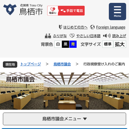
ペ
メ
ー
ニ
ジ
ュ
の
ー
先
を
はじめての方へ
Foreign language
頭
飛
ふりがな
やさしい日本語
読み上げ
で
ば
拡大
背景色
文字サイズ
白
黒
青
標準
す
し
。
て
本
文
トップページ
>
鳥栖市議会
>
行政視察受け入れのご案内
現在地
へ
鳥栖市議会メニュー