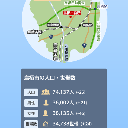
鳥栖市の人口・世帯数
74,137人
(-25)
人口
36,002人
(+21)
男性
38,135人
(-46)
女性
34,738世帯
(+24)
世帯数