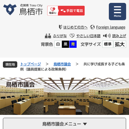
ペ
メ
ー
ニ
ジ
ュ
の
ー
先
を
はじめての方へ
Foreign language
頭
飛
ふりがな
やさしい日本語
読み上げ
で
ば
拡大
背景色
文字サイズ
白
黒
青
標準
す
し
。
て
本
文
トップページ
>
鳥栖市議会
>
共に学び成長する子ども条
現在地
へ
例（議員提案による政策条例）
鳥栖市議会メニュー