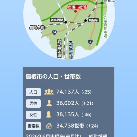
鳥栖市の人口・世帯数
74,137人
(-25)
人口
36,002人
(+21)
男性
38,135人
(-46)
女性
34,738世帯
(+24)
世帯数
2026年6月末現在(前月比)
統計情報