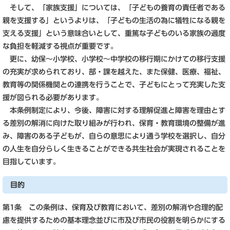
そして、「家族支援」については、「子どもの養育の責任者である
親を支援する」というよりは、「子どもの生活の為に犠牲になる親を
支える支援」という意味合いとして、重篤な子どものいる家族の過度
な負担を軽減する視点が重要です。
更に、幼保～小学校、小学校～中学校の移行期にかけての移行支援
の充実が求められており、部・課を越えた、また保健、医療、福祉、
教育等の関係機関との連携を行うことで、子どもにとって充実した支
援が図られる必要があります。
本条例制定により、今後、障害に対する理解促進と障害を理由とす
る差別の解消に向けた取り組みが行われ、保育・教育環境の整備が進
み、障害のある子どもが、自らの意思により通う学校を選択し、自分
の人生を自分らしく生きることができる共生社会が実現されることを
目指しています。
目的
第1条 この条例は、保育及び教育において、差別の解消や合理的配
慮を提供するための基本理念並びに市及び市民の役割を明らかにする