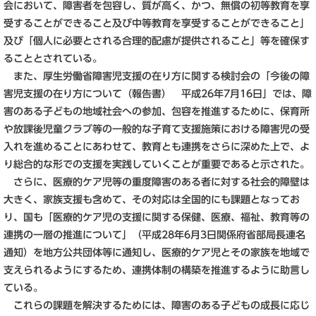
会において、障害者を包容し、質が高く、かつ、無償の初等教育を享
受することができること及び中等教育を享受することができること」
及び「個人に必要とされる合理的配慮が提供されること」等を確保す
ることとされている。
また、厚生労働省障害児支援の在り方に関する検討会の「今後の障
害児支援の在り方について（報告書） 平成26年7月16日」では、障
害のある子どもの地域社会への参加、包容を推進するために、保育所
や放課後児童クラブ等の一般的な子育て支援施策における障害児の受
入れを進めることにあわせて、教育とも連携をさらに深めた上で、よ
り総合的な形での支援を実践していくことが重要であると示された。
さらに、医療的ケア児等の重度障害のある者に対する社会的障壁は
大きく、家族支援も含めて、その対応は全国的にも課題となってお
り、国も「医療的ケア児の支援に関する保健、医療、福祉、教育等の
連携の一層の推進について」（平成28年6月3日関係府省部局長連名
通知）を地方公共団体等に通知し、医療的ケア児とその家族を地域で
支えられるようにするため、連携体制の構築を推進するように助言し
ている。
これらの課題を解決するためには、障害のある子どもの成長に応じ