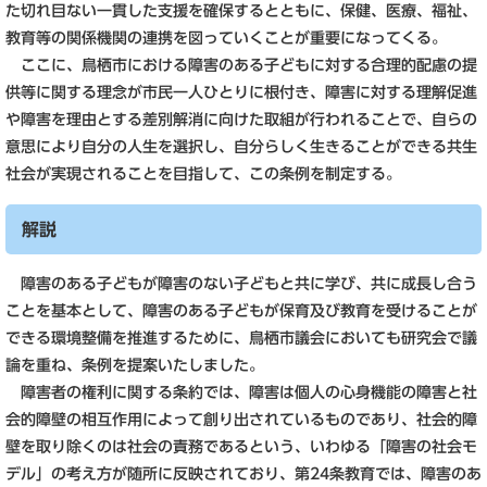
た切れ目ない一貫した支援を確保するとともに、保健、医療、福祉、
教育等の関係機関の連携を図っていくことが重要になってくる。
ここに、鳥栖市における障害のある子どもに対する合理的配慮の提
供等に関する理念が市民一人ひとりに根付き、障害に対する理解促進
や障害を理由とする差別解消に向けた取組が行われることで、自らの
意思により自分の人生を選択し、自分らしく生きることができる共生
社会が実現されることを目指して、この条例を制定する。
解説
障害のある子どもが障害のない子どもと共に学び、共に成長し合う
ことを基本として、障害のある子どもが保育及び教育を受けることが
できる環境整備を推進するために、鳥栖市議会においても研究会で議
論を重ね、条例を提案いたしました。
障害者の権利に関する条約では、障害は個人の心身機能の障害と社
会的障壁の相互作用によって創り出されているものであり、社会的障
壁を取り除くのは社会の責務であるという、いわゆる「障害の社会モ
デル」の考え方が随所に反映されており、第24条教育では、障害のあ