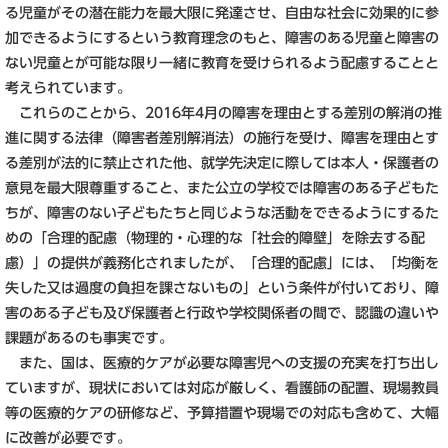
る児童がその潜在能力を最大限に発達させ、自由な社会に効果的に参
加できるようにするという教育理念のもと、障害のある児童と障害の
ない児童とが可能な限り一緒に教育を受けられるよう配慮することと
考えられています。
これらのことから、2016年4月の障害を理由とする差別の解消の推
進に関する法律（障害者差別解消法）の施行を受け、障害を理由とす
る差別が法的に禁止された他、就学先決定に際しては本人・保護者の
意見を最大限尊重すること、また公立の学校では障害のある子どもた
ちが、障害のない子どもたちと同じような活動をできるようにするた
めの「合理的配慮（物理的・心理的な「社会的障壁」を除去する配
慮）」の提供が義務化されましたが、「合理的配慮」には、「均衡を
失した又は過度の負担を課さないもの」という条件が付いており、障
害のある子ども及び保護者と行政や学校関係者の間で、認識の違いや
課題があるのも事実です。
また、国は、医療的ケアが必要な障害児への支援の充実を打ち出し
ていますが、現状においては対応が厳しく、看護師の配置、現場教員
等の医療的ケアの研修など、予算措置や現場での対応も含めて、大幅
に改善が必要です。