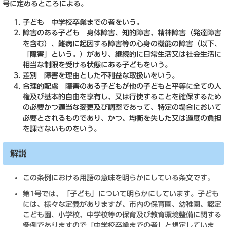
号に定めるところによる。
子ども 中学校卒業までの者をいう。
障害のある子ども 身体障害、知的障害、精神障害（発達障害
を含む）、難病に起因する障害等の心身の機能の障害（以下、
「障害」という。）があり、継続的に日常生活又は社会生活に
相当な制限を受ける状態にある子どもをいう。
差別 障害を理由とした不利益な取扱いをいう。
合理的配慮 障害のある子どもが他の子どもと平等に全ての人
権及び基本的自由を享有し、又は行使することを確保するため
の必要かつ適当な変更及び調整であって、特定の場合において
必要とされるものであり、かつ、均衡を失した又は過度の負担
を課さないものをいう。
解説
この条例における用語の意味を明らかにしている条文です。
第1号では、「子ども」について明らかにしています。子ども
には、様々な定義がありますが、市内の保育園、幼稚園、認定
こども園、小学校、中学校等の保育及び教育環境整備に関する
条例でありますので「中学校卒業までの者」と規定していま