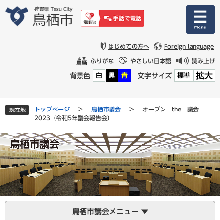
ペ
メ
ー
ニ
ジ
ュ
の
ー
先
を
はじめての方へ
Foreign language
頭
飛
ふりがな
やさしい日本語
読み上げ
で
ば
拡大
背景色
文字サイズ
白
黒
青
標準
す
し
。
て
本
文
トップページ
>
鳥栖市議会
>
オープン the 議会
現在地
へ
2023（令和5年議会報告会）
鳥栖市議会メニュー