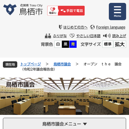
ペ
メ
ー
ニ
ジ
ュ
の
ー
先
を
はじめての方へ
Foreign language
頭
飛
ふりがな
やさしい日本語
読み上げ
で
ば
拡大
背景色
文字サイズ
白
黒
青
標準
す
し
。
て
本
文
トップページ
>
鳥栖市議会
>
オープン ｔｈｅ 議会
現在地
へ
（令和2年議会報告会）
鳥栖市議会メニュー