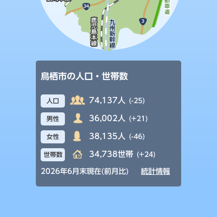
鳥栖市の人口・世帯数
74,137人
(-25)
人口
36,002人
(+21)
男性
38,135人
(-46)
女性
34,738世帯
(+24)
世帯数
2026年6月末現在(前月比)
統計情報