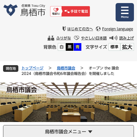
ペ
メ
ー
ニ
ジ
ュ
の
ー
先
を
はじめての方へ
Foreign language
頭
飛
ふりがな
やさしい日本語
読み上げ
で
ば
拡大
背景色
文字サイズ
白
黒
青
標準
す
し
。
て
本
文
トップページ
>
鳥栖市議会
>
オープン the 議会
現在地
へ
2024（鳥栖市議会令和6年議会報告会）を開催しました
鳥栖市議会メニュー