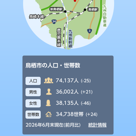
鳥栖市の人口・世帯数
74,137人
(-25)
人口
36,002人
(+21)
男性
38,135人
(-46)
女性
34,738世帯
(+24)
世帯数
2026年6月末現在(前月比)
統計情報