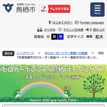
ペ
メ
ー
ニ
ジ
ュ
の
ー
先
を
はじめての方へ
Foreign language
頭
飛
ふりがな
やさしい日本語
読み上げ
で
ば
拡大
背景色
文字サイズ
白
黒
青
標準
す
し
。
て
本
文
トップページ
>
ゼロカーボンシティ実現への取組
>
令和
現在地
へ
7年度鳥栖市ゼロカーボン推進パートナー表彰式を行いました。