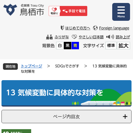
ペ
メ
ー
ニ
ジ
ュ
の
ー
先
を
はじめての方へ
Foreign language
頭
飛
ふりがな
やさしい日本語
読み上げ
で
ば
拡大
背景色
文字サイズ
白
黒
青
標準
す
し
。
て
本
文
トップページ
>
SDGsでさがす
>
13 気候変動に具体的
現在地
へ
な対策を
本
文
13 気候変動に具体的な対策を
ページ内目次