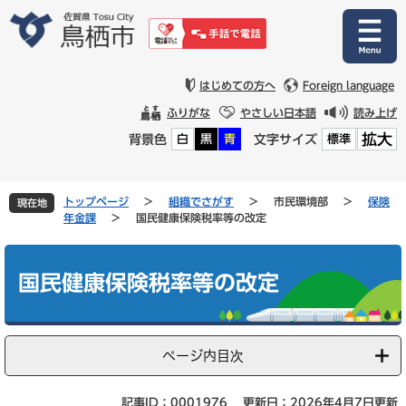
ペ
メ
ー
ニ
ジ
ュ
の
ー
先
を
はじめての方へ
Foreign language
頭
飛
ふりがな
やさしい日本語
読み上げ
で
ば
拡大
背景色
文字サイズ
白
黒
青
標準
す
し
。
て
本
文
トップページ
>
組織でさがす
>
市民環境部
>
保険
現在地
へ
年金課
>
国民健康保険税率等の改定
本
文
国民健康保険税率等の改定
ページ内目次
記事ID：0001976
更新日：2026年4月7日更新