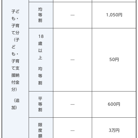
均
子ど
等
—
1,050円
も・
割
子育
て分
18
（子
歳
ど
以
も・
上
—
50円
子育
て支
均
援納
等
付金
割
分）
平
（追
等
—
600円
加）
割
限
度
—
3万円
額