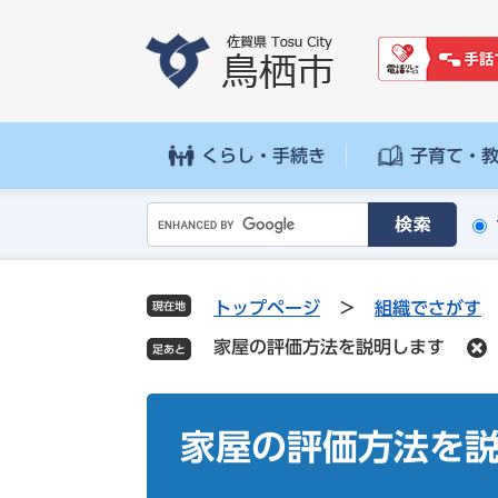
ペ
メ
ー
ニ
ジ
ュ
の
ー
先
を
頭
飛
くらし・手続き
子育て・
で
ば
す
し
G
。
て
o
本
o
文
g
へ
トップページ
>
組織でさがす
現在地
l
家屋の評価方法を説明します
e
カ
ス
本
タ
文
家屋の評価方法を
ム
検