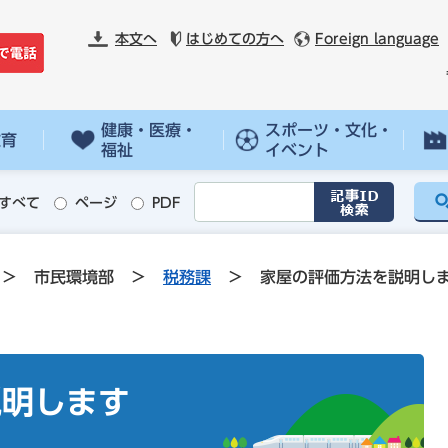
本文へ
はじめての方へ
Foreign language
健康・医療・
スポーツ・文化・
教育
福祉
イベント
すべて
ページ
PDF
>
市民環境部
>
税務課
>
家屋の評価方法を説明し
説明します