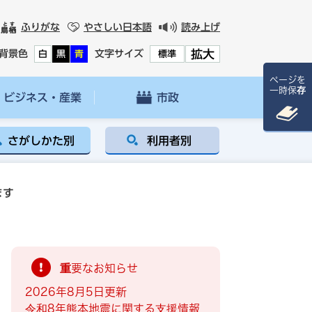
ふりがな
やさしい日本語
読み上げ
拡大
背景色
文字サイズ
白
黒
青
標準
ページを
一時保存
ビジネス・産業
市政
さがしかた別
利用者別
ます
重要なお知らせ
2026年8月5日更新
令和8年熊本地震に関する支援情報