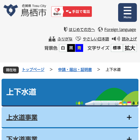
ペ
メ
ー
ニ
ジ
ュ
の
ー
先
を
はじめての方へ
Foreign language
頭
飛
ふりがな
やさしい日本語
読み上げ
で
ば
拡大
背景色
文字サイズ
白
黒
青
標準
す
し
。
て
本
文
トップページ
>
申請・届出・証明書
>
上下水道
現在地
へ
本
文
上下水道
上水道事業
下水道事業