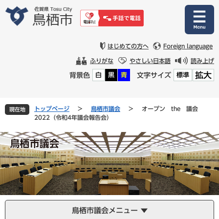
ペ
メ
ー
ニ
ジ
ュ
の
ー
先
を
はじめての方へ
Foreign language
頭
飛
ふりがな
やさしい日本語
読み上げ
で
ば
拡大
背景色
文字サイズ
白
黒
青
標準
す
し
。
て
本
文
トップページ
>
鳥栖市議会
>
オープン the 議会
現在地
へ
2022（令和4年議会報告会）
鳥栖市議会メニュー