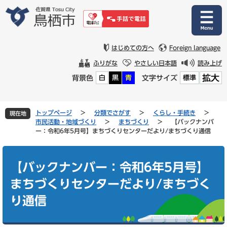
ペ
メ
ー
ニ
ジ
ュ
の
ー
先
を
はじめての方へ
Foreign language
頭
飛
ふりがな
やさしい日本語
読み上げ
で
ば
拡大
背景色
文字サイズ
白
黒
青
標準
す
し
。
て
本
文
トップページ
>
分類でさがす
>
くらし・手続き
>
現在地
へ
市民活動・地域づくり
>
まちづくり
>
【バックナンバ
ー：令和6年5月号】まちづくりセンターだより/まちづくり通信
本
文
【バックナンバー：令和6年5月号】
まちづくりセンターだより/まちづく
り通信