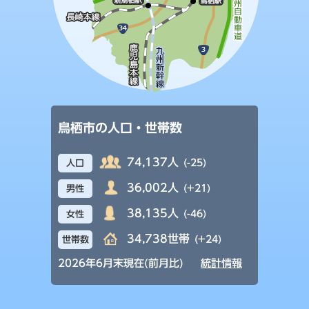
鳥栖市の人口・世帯数
74,137人
(-25)
人口
36,002人
(+21)
男性
38,135人
(-46)
女性
34,738世帯
(+24)
世帯数
2026年6月末現在(前月比)
統計情報