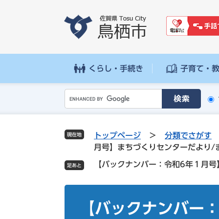
ペ
メ
ー
ニ
ジ
ュ
の
ー
先
を
頭
飛
くらし・手続き
子育て・
で
ば
す
し
G
。
て
o
本
o
文
g
へ
トップページ
>
分類でさがす
現在地
l
月号】まちづくりセンターだより/
e
【バックナンバー：令和6年１月号
カ
ス
タ
本
ム
文
【バックナンバー：
検