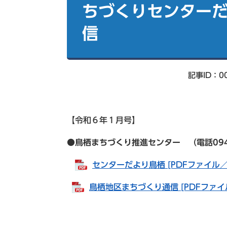
索
ちづくりセンターだ
信
記事ID：00
【令和６年１月号】
●鳥栖まちづくり推進センター （電話0942-83
センターだより鳥栖 [PDFファイル／2
鳥栖地区まちづくり通信 [PDFファイル