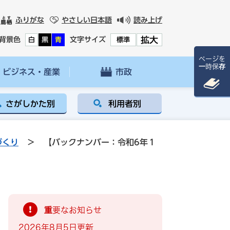
ふりがな
やさしい日本語
読み上げ
拡大
背景色
文字サイズ
白
黒
青
標準
ページを
一時保存
ビジネス・産業
市政
さがしかた別
利用者別
づくり
>
【バックナンバー：令和6年１
重要なお知らせ
2026年8月5日更新