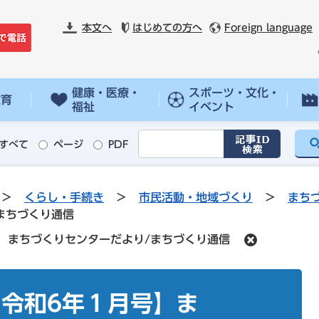
本文へ
はじめての方へ
Foreign language
健康・医療・
スポーツ・文化・
教育
福祉
イベント
すべて
ページ
PDF
>
くらし・手続き
>
市民活動・地域づくり
>
まち
まちづくり通信
】まちづくりセンターだより/まちづくり通信
令和6年１月号】ま