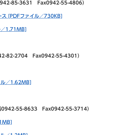
5-3631 Fax0942-55-4806）
[PDFファイル／730KB]
1.71MB]
-2704 Fax0942-55-4301）
／1.62MB]
-55-8633 Fax0942-55-3714）
1MB]