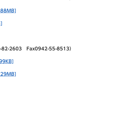
88MB]
]
2603 Fax0942-55-8513）
9KB]
29MB]
）
）
）