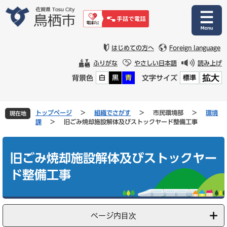
ペ
メ
ー
ニ
ジ
ュ
の
ー
先
を
はじめての方へ
Foreign language
頭
飛
ふりがな
やさしい日本語
読み上げ
で
ば
拡大
背景色
文字サイズ
白
黒
青
標準
す
し
。
て
本
文
トップページ
>
組織でさがす
>
市民環境部
>
環境
現在地
へ
課
>
旧ごみ焼却施設解体及びストックヤード整備工事
本
文
旧ごみ焼却施設解体及びストックヤー
ド整備工事
ページ内目次