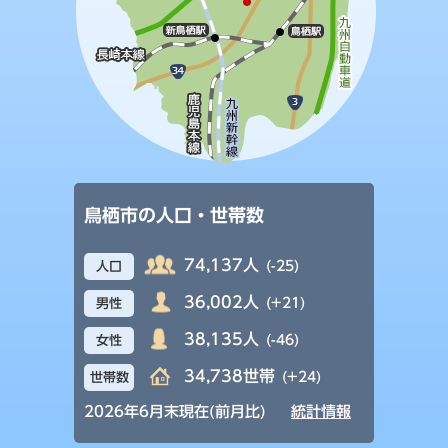
鳥栖市の人口・世帯数
74,137人
(-25)
人口
36,002人
(+21)
男性
38,135人
(-46)
女性
34,738世帯
(+24)
世帯数
2026年6月末現在(前月比)
統計情報