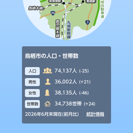
鳥栖市の人口・世帯数
74,137人
(-25)
人口
36,002人
(+21)
男性
38,135人
(-46)
女性
34,738世帯
(+24)
世帯数
2026年6月末現在(前月比)
統計情報