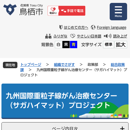
ペ
メ
ー
ニ
ジ
ュ
の
ー
先
を
はじめての方へ
Foreign language
頭
飛
ふりがな
やさしい日本語
読み上げ
で
ば
拡大
背景色
文字サイズ
白
黒
青
標準
す
し
。
て
本
文
トップページ
>
組織でさがす
>
政策部
>
総合政策
現在地
へ
課
>
九州国際重粒子線がん治療センター（サガハイマット）プ
ロジェクト
本
文
九州国際重粒子線がん治療センター
（サガハイマット）プロジェクト
ページ内目次