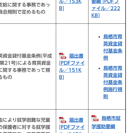
ル／153K
要綱 [PDFフ
支給に関する事務であっ
B]
ァイル／222
員会規則で定めるもの
KB]
鳥栖市育
英資金貸
付基金条
英資金貸付基金条例(平成
届出書
例
例第21号)による育英資金
[PDFファイ
鳥栖市育
に関する事務であって規
ル／151K
英資金貸
るもの
B]
付基金条
例施行規
則
鳥栖市就
由により就学困難な児童
届出書
学援助要綱
の保護者に対する就学援
[PDFファイ