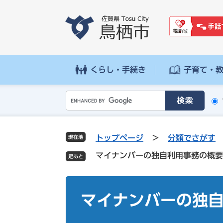
ペ
メ
ー
ニ
ジ
ュ
の
ー
先
を
頭
飛
くらし・手続き
子育て・
で
ば
す
し
G
。
て
o
本
o
文
g
へ
トップページ
>
分類でさがす
現在地
l
マイナンバーの独自利用事務の概要
e
カ
ス
本
タ
文
マイナンバーの独
ム
検