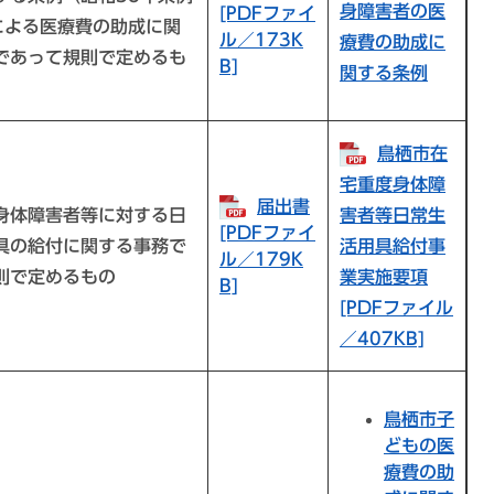
身障害者の医
[PDFファイ
による医療費の助成に関
ル／173K
療費の助成に
であって規則で定めるも
B]
関する条例
鳥栖市在
宅重度身体障
届出書
身体障害者等に対する日
害者等日常生
[PDFファイ
具の給付に関する事務で
活用具給付事
ル／179K
則で定めるもの
業実施要項
B]
[PDFファイル
／407KB]
鳥栖市子
どもの医
療費の助