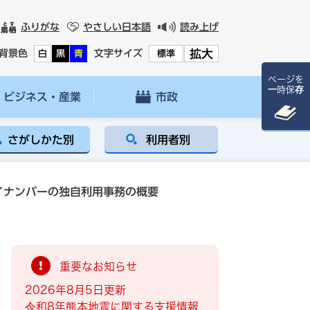
ふりがな
やさしい日本語
読み上げ
拡大
背景色
文字サイズ
白
黒
青
標準
ページを
一時保存
ビジネス・産業
市政
さがしかた別
利用者別
イナンバーの独自利用事務の概要
重要なお知らせ
2026年8月5日更新
令和8年熊本地震に関する支援情報