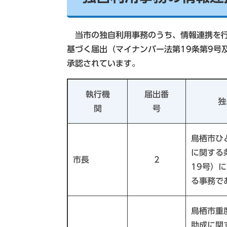
当市の独自利用事務のうち、情報連携を行
基づく届出（マイナンバー法第19条第9号
承認されています。
執行機
届出番
独
関
号
鳥栖市ひ
に関する
市長
2
19号）
る事務で
鳥栖市重
助成に関