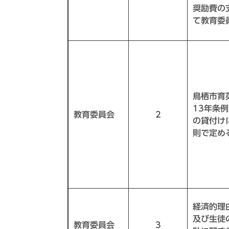
奨励費の
て教育委
鳥栖市育
13年条
教育委員会
2
の貸付け
則で定め
経済的理
及び生徒
教育委員会
3