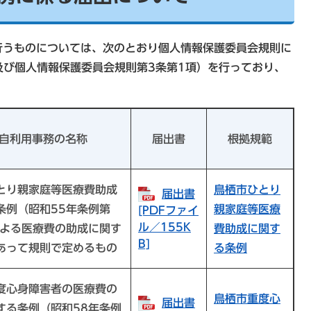
うものについては、次のとおり個人情報保護委員会規則に
及び個人情報保護委員会規則第3条第1項）を行っており、
自利用事務の名称
届出書
根拠規範
とり親家庭等医療費助成
鳥栖市ひとり
届出書
条例（昭和55年条例第
親家庭等医療
[PDFファイ
ル／155K
による医療費の助成に関す
費助成に関す
B]
あって規則で定めるもの
る条例
度心身障害者の医療費の
鳥栖市重度心
届出書
する条例（昭和58年条例