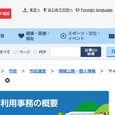
本文へ
はじめての方へ
Foreign language
健康・医療・
スポーツ・文化・
教育
福祉
イベント
すべて
ページ
PDF
>
市政
>
市政運営
>
情報公開・個人情報
>
マ
自利用事務の概要