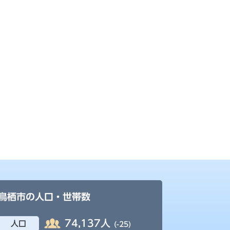
鳥栖市の人口・世帯数
74,137人
人口
(-25)