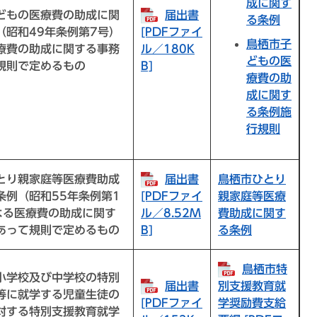
成に関す
どもの医療費の助成に関
届出書
る条例
（昭和49年条例第7号）
[PDFファイ
鳥栖市子
療費の助成に関する事務
ル／180K
どもの医
規則で定めるもの
B]
療費の助
成に関す
る条例施
行規則
とり親家庭等医療費助成
届出書
鳥栖市ひとり
条例（昭和55年条例第1
親家庭等医療
[PDFファイ
よる医療費の助成に関す
費助成に関す
ル／8.52M
あって規則で定めるもの
る条例
B]
鳥栖市特
小学校及び中学校の特別
届出書
別支援教育就
等に就学する児童生徒の
[PDFファイ
学奨励費支給
対する特別支援教育就学