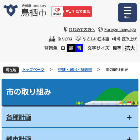
ペ
メ
ー
ニ
ジ
ュ
の
ー
先
を
はじめての方へ
Foreign language
頭
飛
ふりがな
やさしい日本語
読み上げ
で
ば
拡大
背景色
文字サイズ
白
黒
青
標準
す
し
。
て
本
文
トップページ
>
申請・届出・証明書
>
市の取り組み
現在地
へ
本
文
市の取り組み
各種計画
都市計画