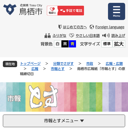
ペ
メ
ー
ニ
ジ
ュ
の
ー
先
を
はじめての方へ
Foreign language
頭
飛
ふりがな
やさしい日本語
読み上げ
で
ば
拡大
背景色
文字サイズ
白
黒
青
標準
す
し
。
て
本
文
トップページ
>
分類でさがす
>
市政
>
広報・広聴
現在地
へ
>
広報
>
市報とす
>
鳥栖市広報紙「市報とす」の原
稿締切日
市報とすメニュー