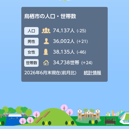
鳥栖市の人口・世帯数
74,137人
(-25)
人口
36,002人
(+21)
男性
38,135人
(-46)
女性
34,738世帯
(+24)
世帯数
2026年6月末現在(前月比)
統計情報