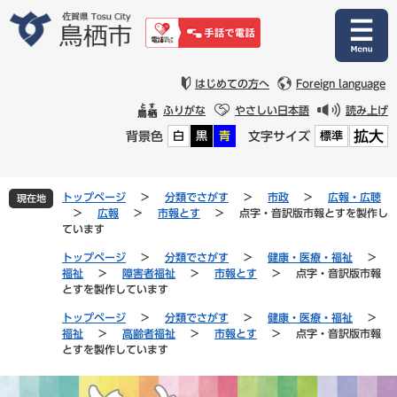
ペ
メ
ー
ニ
ジ
ュ
の
ー
先
を
はじめての方へ
Foreign language
頭
飛
ふりがな
やさしい日本語
読み上げ
で
ば
拡大
背景色
文字サイズ
白
黒
青
標準
す
し
。
て
本
文
トップページ
>
分類でさがす
>
市政
>
広報・広聴
現在地
へ
>
広報
>
市報とす
>
点字・音訳版市報とすを製作し
ています
トップページ
>
分類でさがす
>
健康・医療・福祉
>
福祉
>
障害者福祉
>
市報とす
>
点字・音訳版市報
とすを製作しています
トップページ
>
分類でさがす
>
健康・医療・福祉
>
福祉
>
高齢者福祉
>
市報とす
>
点字・音訳版市報
とすを製作しています