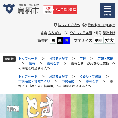
ペ
メ
ー
ニ
ジ
ュ
の
ー
先
を
はじめての方へ
Foreign language
頭
飛
ふりがな
やさしい日本語
読み上げ
で
ば
拡大
背景色
文字サイズ
白
黒
青
標準
す
し
。
て
本
文
トップページ
>
分類でさがす
>
市政
>
広報・広聴
現在地
へ
>
広報
>
市報とす
>
市報とす「みんなの伝言板」へ
の掲載を希望する人へ
トップページ
>
分類でさがす
>
くらし・手続き
>
市民活動・地域づくり
>
市民活動
>
市報とす
>
市
報とす「みんなの伝言板」への掲載を希望する人へ