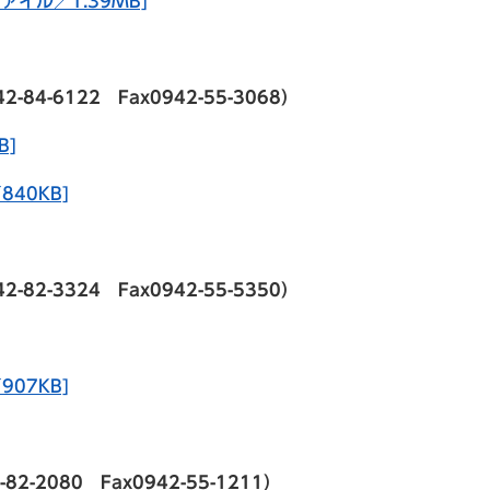
ァイル／1.39MB]
-6122 Fax0942-55-3068）
B]
40KB]
-3324 Fax0942-55-5350）
07KB]
2080 Fax0942-55-1211）