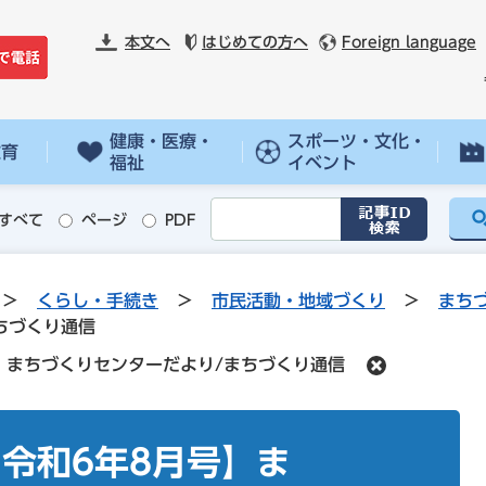
本文へ
はじめての方へ
Foreign language
健康・医療・
スポーツ・文化・
教育
福祉
イベント
すべて
ページ
PDF
>
くらし・手続き
>
市民活動・地域づくり
>
まち
ちづくり通信
】まちづくりセンターだより/まちづくり通信
令和6年8月号】ま