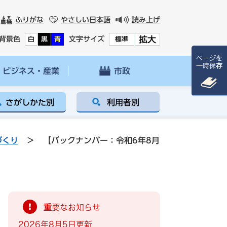
ふりがな
やさしい日本語
読み上げ
拡大
背景色
文字サイズ
白
黒
青
標準
ページを
一時保存
ビジネス・産業
市政
さがしかた別
利用者別
づくり
>
【バックナンバー：令和6年8月
重要なお知らせ
2026年8月5日更新