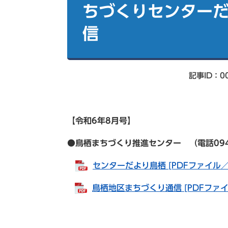
索
ちづくりセンターだ
信
記事ID：00
【令和6年8
月号】
●鳥栖まちづくり推進センター （電話0942-83
センターだより鳥栖 [PDFファイル／7
鳥栖地区まちづくり通信 [PDFファイル