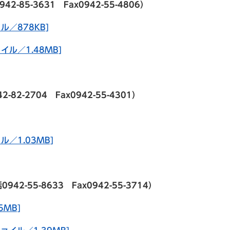
5-3631 Fax0942-55-4806）
ル／878KB]
イル／1.48MB]
-2704 Fax0942-55-4301）
／1.03MB]
-55-8633 Fax0942-55-3714）
5MB]