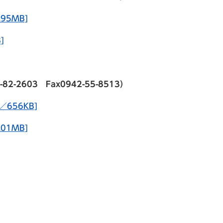
95MB]
]
2603 Fax0942-55-8513）
／656KB]
01MB]