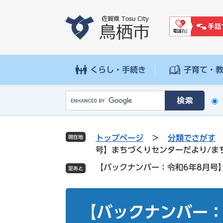
ペ
メ
ー
ニ
ジ
ュ
の
ー
先
を
頭
飛
くらし・手続き
子育て・
で
ば
す
し
G
。
て
o
本
o
文
g
へ
トップページ
>
分類でさがす
現在地
l
号】まちづくりセンターだより/ま
e
【バックナンバー：令和6年8月号
カ
ス
タ
本
ム
文
【バックナンバー：
検