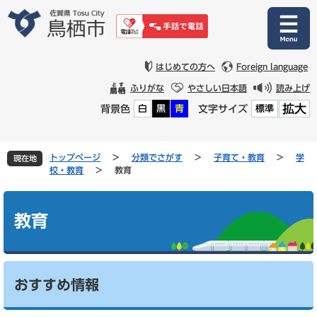
ペ
メ
ー
ニ
ジ
ュ
の
ー
先
を
はじめての方へ
Foreign language
頭
飛
ふりがな
やさしい日本語
読み上げ
で
ば
拡大
背景色
文字サイズ
白
黒
青
標準
す
し
。
て
本
文
トップページ
>
分類でさがす
>
子育て・教育
>
学
現在地
へ
校・教育
>
教育
本
文
教育
おすすめ情報