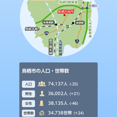
鳥栖市の人口・世帯数
74,137人
(-25)
人口
36,002人
(+21)
男性
38,135人
(-46)
女性
34,738世帯
(+24)
世帯数