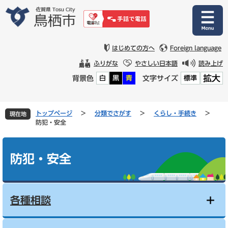
ペ
メ
ー
ニ
ジ
ュ
の
ー
先
を
はじめての方へ
Foreign language
頭
飛
ふりがな
やさしい日本語
読み上げ
で
ば
拡大
背景色
文字サイズ
白
黒
青
標準
す
し
。
て
本
文
トップページ
>
分類でさがす
>
くらし・手続き
>
現在地
へ
防犯・安全
本
文
防犯・安全
各種相談