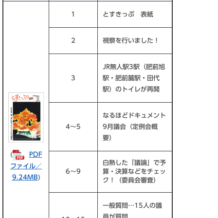
1
とすきっぷ 表紙
2
視察を行いました！
JR無人駅3駅（肥前旭
3
駅・肥前麓駅・田代
駅）のトイレが再開
なるほどドキュメント
4～5
9月議会（定例会概
要）
(
PDF
白熱した「議論」で予
ファイル／
6～9
算・決算などをチェッ
9.24MB
)
ク！（委員会審査）
一般質問…15人の議
員が質問