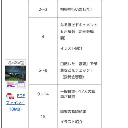
2～3
視察を行いました！
なるほどドキュメント
６月議会（定例会概
4
要）
イラスト紹介
白熱した「議論」で予
5～8
算などをチェック！
（委員会審査）
一般質問…17人の議
9～14
(
PDF
員が質問
ファイル／
10MB
)
議案の審議結果
15
イラスト紹介