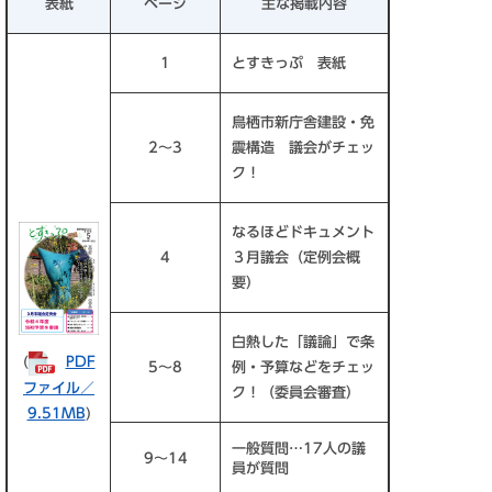
表紙
ページ
主な掲載内容
1
とすきっぷ 表紙
鳥栖市新庁舎建設・免
2～3
震構造 議会がチェッ
ク！
なるほどドキュメント
4
３月議会（定例会概
要）
白熱した「議論」で条
(
PDF
5～8
例・予算などをチェッ
ファイル／
ク！（委員会審査）
9.51MB
)
一般質問…17人の議
9～14
員が質問