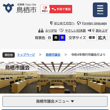
ペ
メ
ー
ニ
ジ
ュ
の
ー
先
を
はじめての方へ
Foreign language
頭
飛
ふりがな
やさしい日本語
読み上げ
で
ば
拡大
背景色
文字サイズ
白
黒
青
標準
す
し
。
て
本
文
トップページ
>
鳥栖市議会
>
令和4年発行市議会だより
現在地
へ
鳥栖市議会メニュー