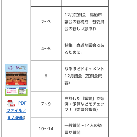
12月定例会 鳥栖市
2～3
議会の新構成 各委員
会の新しい顔ぶれ
特集 身近な議会であ
4～5
るために。
なるほどドキュメント
6
12月議会（定例会概
要）
白熱した「議論」で条
(
PDF
7～9
例・予算などをチェッ
ク！（委員会審査）
ファイル／
8.73MB
)
一般質問…14人の議
10～14
員が質問