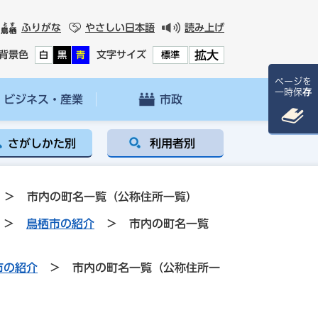
ふりがな
やさしい日本語
読み上げ
拡大
背景色
文字サイズ
白
黒
青
標準
ページを
一時保存
ビジネス・産業
市政
さがしかた別
利用者別
>
市内の町名一覧（公称住所一覧）
>
鳥栖市の紹介
>
市内の町名一覧
市の紹介
>
市内の町名一覧（公称住所一