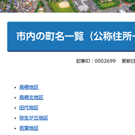
本
文
市内の町名一覧（公称住所
記事ID：0002699
更新日
鳥栖地区
鳥栖北地区
田代地区
弥生が丘地区
若葉地区