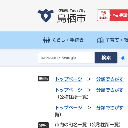
ペ
メ
ー
ニ
ジ
ュ
の
ー
先
を
頭
飛
くらし・手続き
子育て・
で
ば
す
し
G
。
て
o
本
o
文
g
へ
トップページ
>
分類でさがす
現在地
l
e
トップページ
>
分類でさがす
カ
（公称住所一覧）
ス
トップページ
>
分類でさがす
タ
覧）
ム
検
市内の町名一覧（公称住所一覧）