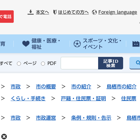
本文へ
はじめての方へ
Foreign language
健康・医療・
スポーツ・文化・
教育
福祉
イベント
すべて
ページ
PDF
>
市政
>
市の概要
>
市の紹介
>
鳥栖市の紹介
>
くらし・手続き
>
戸籍・住民票・証明
>
住民票
>
市政
>
市政運営
>
条例・規則・告示
>
鳥栖