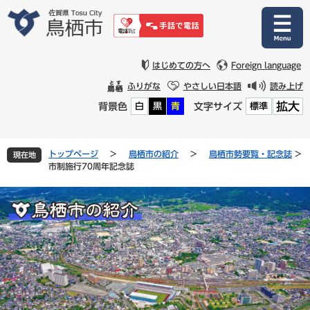
ペ
メ
ー
ニ
ジ
ュ
の
ー
先
を
はじめての方へ
Foreign language
頭
飛
ふりがな
やさしい日本語
読み上げ
で
ば
拡大
背景色
文字サイズ
白
黒
青
標準
す
し
。
て
本
文
トップページ
>
鳥栖市の紹介
>
鳥栖市勢要覧・記念誌
>
現在地
へ
市制施行70周年記念誌