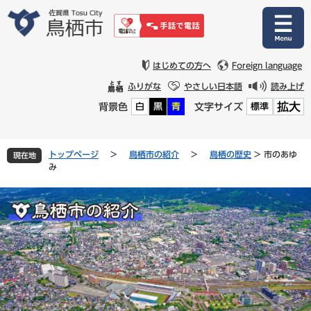
ペ
メ
ー
ニ
ジ
ュ
の
ー
先
を
はじめての方へ
Foreign language
頭
飛
ふりがな
やさしい日本語
読み上げ
で
ば
拡大
背景色
文字サイズ
白
黒
青
標準
す
し
。
て
本
文
トップページ
>
鳥栖市の紹介
>
鳥栖の歴史
>
市のあゆ
現在地
へ
み